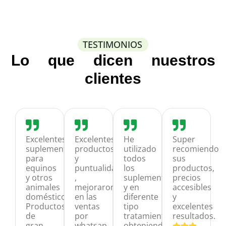
TESTIMONIOS
Lo que dicen nuestros
clientes
Excelentes
Excelentes
He
Super
suplementos
productos
utilizado
recomiendo
para
y
todos
sus
equinos
puntualidad
los
productos,
y otros
,
suplementos
precios
animales
mejoraron
y en
accesibles
domésticos.
en las
diferente
y
Productos
ventas
tipo
excelentes
de
por
tratamiento
resultados.
gran
whatsap
obteniendo