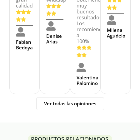
calidad
muy
buenos
resultados.
Los
recomiendo
Milena
al
Agudelo
Denise
100%
Arias
Fabian
Bedoya
Valentina
Palomino
Ver todas las opiniones
PRODUCTOS RELACIONADOS