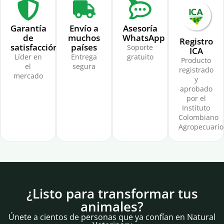
Garantía
Envío a
Asesoría
de
muchos
WhatsApp
Registro
satisfacción
países
Soporte
ICA
Líder en
Entrega
gratuito
Producto
el
segura
registrado
mercado
y
aprobado
por el
Instituto
Colombiano
Agropecuario
¿Listo para transformar tus
animales?
Únete a cientos de personas que ya confían en Natural