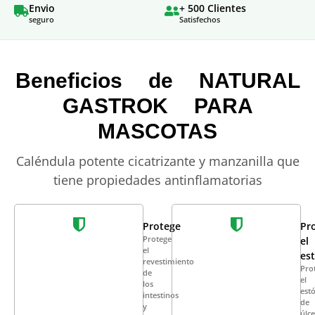
Envio
+ 500 Clientes
seguro
Satisfechos
Beneficios de NATURAL
GASTROK PARA
MASCOTAS
Caléndula potente cicatrizante y manzanilla que
tiene propiedades antinflamatorias
Protege
Pr
Protege
el
el
es
revestimiento
Pro
de
el
los
est
intestinos
de
y
úlc