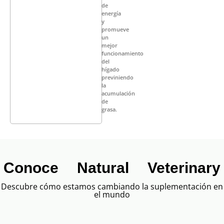
de
energía
y
promueve
un
mejor
funcionamiento
del
hígado
previniendo
la
acumulación
de
grasa.
Conoce Natural Veterinary
Descubre cómo estamos cambiando la suplementación en
el mundo