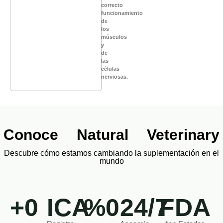
correcto
funcionamiento
de
los
músculos
y
de
las
células
nerviosas.
Conoce Natural Veterinary
Descubre cómo estamos cambiando la suplementación en el
mundo
+
0
ICA
%
0
24/7
FDA