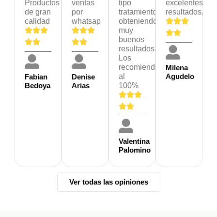
Productos
ventas
tipo
excelentes
de gran
por
tratamiento
resultados.
calidad
whatsap
obteniendo
muy
buenos
resultados.
Los
recomiendo
Milena
al
Agudelo
Fabian
Denise
Bedoya
Arias
100%
Valentina
Palomino
Ver todas las opiniones