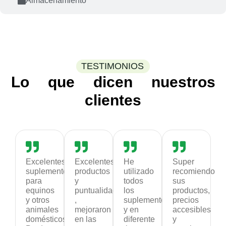
Almacenamiento
TESTIMONIOS
Lo que dicen nuestros
clientes
Excelentes
Excelentes
He
Super
suplementos
productos
utilizado
recomiendo
para
y
todos
sus
equinos
puntualidad
los
productos,
y otros
,
suplementos
precios
animales
mejoraron
y en
accesibles
domésticos.
en las
diferente
y