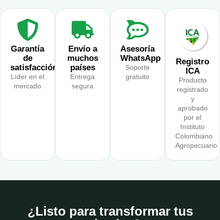
Garantía
Envío a
Asesoría
de
muchos
WhatsApp
Registro
satisfacción
países
Soporte
ICA
Líder en el
Entrega
gratuito
Producto
mercado
segura
registrado
y
aprobado
por el
Instituto
Colombiano
Agropecuario
¿Listo para transformar tus