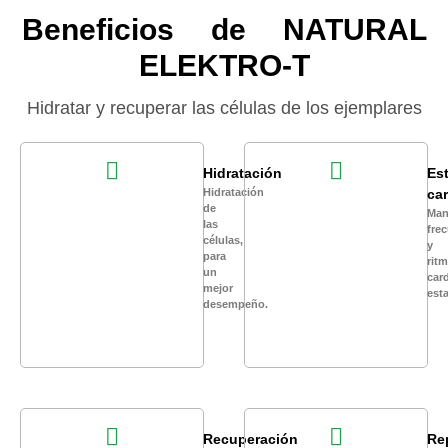
Beneficios de NATURAL
ELEKTRO-T
Hidratar y recuperar las células de los ejemplares
Hidratación
Est
Hidratación
ca
de
Man
las
fre
células,
y
para
rit
un
car
mejor
esta
desempeño.
Recuperación
Re